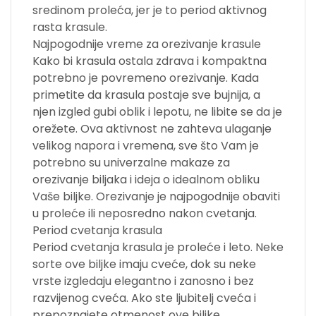
sredinom proleća, jer je to period aktivnog
rasta krasule.
Najpogodnije vreme za orezivanje krasule
Kako bi krasula ostala zdrava i kompaktna
potrebno je povremeno orezivanje. Kada
primetite da krasula postaje sve bujnija, a
njen izgled gubi oblik i lepotu, ne libite se da je
orežete. Ova aktivnost ne zahteva ulaganje
velikog napora i vremena, sve što Vam je
potrebno su univerzalne makaze za
orezivanje biljaka i ideja o idealnom obliku
Vaše biljke. Orezivanje je najpogodnije obaviti
u proleće ili neposredno nakon cvetanja.
Period cvetanja krasula
Period cvetanja krasula je proleće i leto. Neke
sorte ove biljke imaju cveće, dok su neke
vrste izgledaju elegantno i zanosno i bez
razvijenog cveća. Ako ste ljubitelj cveća i
prepoznajete otmenost ove biljke,