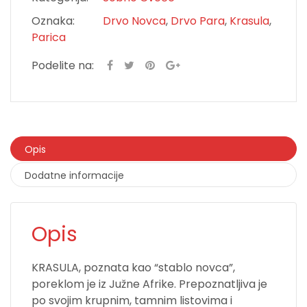
Oznaka:
Drvo Novca
,
Drvo Para
,
Krasula
,
Parica
Podelite na:
Opis
Dodatne informacije
Opis
KRASULA, poznata kao “stablo novca”,
poreklom je iz Južne Afrike. Prepoznatljiva je
po svojim krupnim, tamnim listovima i