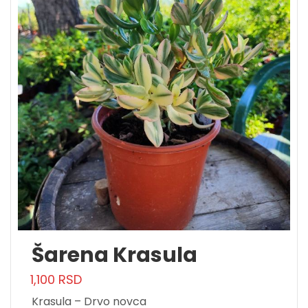
Šarena Krasula
1,100
RSD
Krasula – Drvo novca