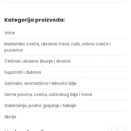
Kategorija proizvoda:
Voće
Baštensko cveće, ukrasne trave, ruže, sobno cveće i
puzavice
Četinari, ukrasno žbunje i drveće
Supstrati i đubriva
Začinsko, aromatično i lekovito bilje
Seme povrća, cveća, začinskog bilja i trave
Galanterija, podno grejanje i Saksije
Akcija