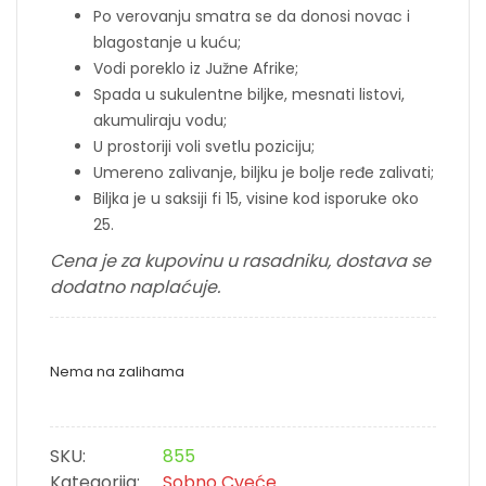
Po verovanju smatra se da donosi novac i
blagostanje u kuću;
Vodi poreklo iz Južne Afrike;
Spada u sukulentne biljke, mesnati listovi,
akumuliraju vodu;
U prostoriji voli svetlu poziciju;
Umereno zalivanje, biljku je bolje ređe zalivati;
Biljka je u saksiji fi 15, visine kod isporuke oko
25.
Cena je za kupovinu u rasadniku, dostava se
dodatno naplaćuje.
Nema na zalihama
SKU:
855
Kategorija:
Sobno Cveće