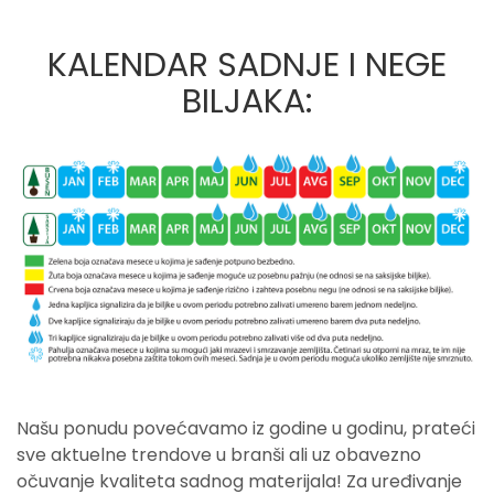
KALENDAR SADNJE I NEGE
BILJAKA:
Našu ponudu povećavamo iz godine u godinu, prateći
sve aktuelne trendove u branši ali uz obavezno
očuvanje kvaliteta sadnog materijala! Za uređivanje