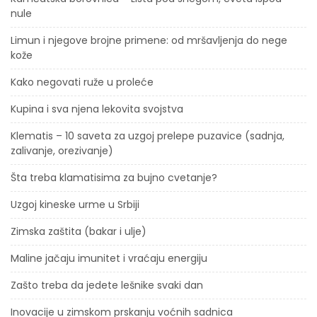
nule
Limun i njegove brojne primene: od mršavljenja do nege
kože
Kako negovati ruže u proleće
Kupina i sva njena lekovita svojstva
Klematis – 10 saveta za uzgoj prelepe puzavice (sadnja,
zalivanje, orezivanje)
Šta treba klamatisima za bujno cvetanje?
Uzgoj kineske urme u Srbiji
Zimska zaštita (bakar i ulje)
Maline jačaju imunitet i vraćaju energiju
Zašto treba da jedete lešnike svaki dan
Inovacije u zimskom prskanju voćnih sadnica