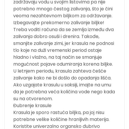
zadržavaju vodu u svojim listovima pa nije
potrebno mnogo čestog zalivanja, što je čini
veoma nezahtevnom biljkom za održavanje.
Izbegavajte prekomerno zalivanje biljke!
Treba voditi računa da se zemlja između dva
zalivanja dobro osuši i drenira. Takođe,
smanjite zalivanje zimi, jer krasula ne podnosi
tlo koje na duži vremenski period ostaje
hladno i vlažno, na taj način se smanjuje
mogućnost pojave odumiranja korena biljke.
U letnjem periodu, krasula zahteva češće
zalivanje kako ne bi došlo do opadanja lišća.
Ako uzgajate krasulu u saksiji, imajte na umu
da je potrebna veća količina vode nego kada
su na otvorenom.
Đubrenje krasule
Krasula je sporo rastuća biljka, pa joj nisu
potrebne velike količine hranljivih materija.
Koristite univerzalno organsko đubrivo