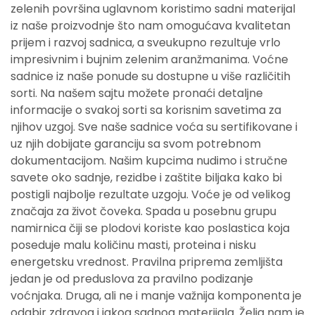
zelenih površina uglavnom koristimo sadni materijal
iz naše proizvodnje što nam omogućava kvalitetan
prijem i razvoj sadnica, a sveukupno rezultuje vrlo
impresivnim i bujnim zelenim aranžmanima. Voćne
sadnice iz naše ponude su dostupne u više različitih
sorti. Na našem sajtu možete pronaći detaljne
informacije o svakoj sorti sa korisnim savetima za
njihov uzgoj. Sve naše sadnice voća su sertifikovane i
uz njih dobijate garanciju sa svom potrebnom
dokumentacijom. Našim kupcima nudimo i stručne
savete oko sadnje, rezidbe i zaštite biljaka kako bi
postigli najbolje rezultate uzgoju. Voće je od velikog
značaja za život čoveka. Spada u posebnu grupu
namirnica čiji se plodovi koriste kao poslastica koja
poseduje malu količinu masti, proteina i nisku
energetsku vrednost. Pravilna priprema zemljišta
jedan je od preduslova za pravilno podizanje
voćnjaka. Druga, ali ne i manje važnija komponenta je
odabir zdravog i jakog sadnog materijala. Želja nam je