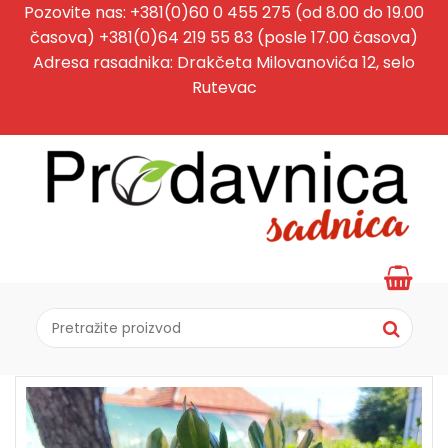
Pozovite nas: +381(0)60 0 455 275 (od 8.00 do 19.00
časova) +381(0)64 219 55 83 (posle 17.00 časova)
Adresa rasadnika: Drakčeta Milovanovića 12, selo
Rutevac