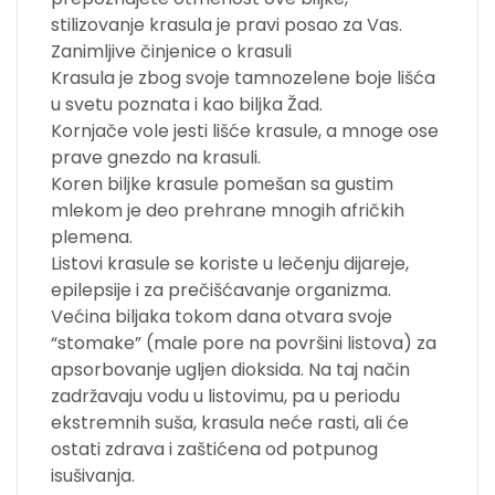
stilizovanje krasula je pravi posao za Vas.
Zanimljive činjenice o krasuli
Krasula je zbog svoje tamnozelene boje lišća
u svetu poznata i kao biljka Žad.
Kornjače vole jesti lišće krasule, a mnoge ose
prave gnezdo na krasuli.
Koren biljke krasule pomešan sa gustim
mlekom je deo prehrane mnogih afričkih
plemena.
Listovi krasule se koriste u lečenju dijareje,
epilepsije i za prečišćavanje organizma.
Većina biljaka tokom dana otvara svoje
“stomake” (male pore na površini listova) za
apsorbovanje ugljen dioksida. Na taj način
zadržavaju vodu u listovimu, pa u periodu
ekstremnih suša, krasula neće rasti, ali će
ostati zdrava i zaštićena od potpunog
isušivanja.