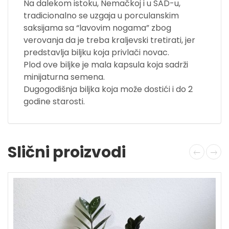
Na dalekom istoku, Nemačkoj i u SAD-u,
tradicionalno se uzgaja u porculanskim
saksijama sa “lavovim nogama” zbog
verovanja da je treba kraljevski tretirati, jer
predstavlja biljku koja privlači novac.
Plod ove biljke je mala kapsula koja sadrži
minijaturna semena.
Dugogodišnja biljka koja može dostići i do 2
godine starosti.
Slični proizvodi