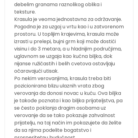
debelim granama raznolikog oblika i
teksture.
Krasula je veoma jednostavna za održavanje.
Pogodna je za uzgoj u vrtu kao i u zatvorenom
prostoru. U toplijim krajevima, krasula može
izrasti u prelepi, bujni grm koji može dostići
visinu i do 3 metara, a u hladnijim područjima,
uglavnom se uzgaja kao kućna biljka, dok
nijanse ružičastih i belih cvetova ostavljaju
očaravajući utisak.
Po nekim verovanjima, krasula treba biti
pozicionirana blizu ulaznih vrata zbog
verovanja da donosi novac u kuću. Ova biljka
je takođe poznata i kao biljka prijateljstva, pa
se često poklanja dragim osobama uz
verovanje da se tako pokazuje zahvalnost
prijatelju, na taj način im pokazujete da želite
da sa njima podelite bogatstvo i
prosperitetnu budućnost.