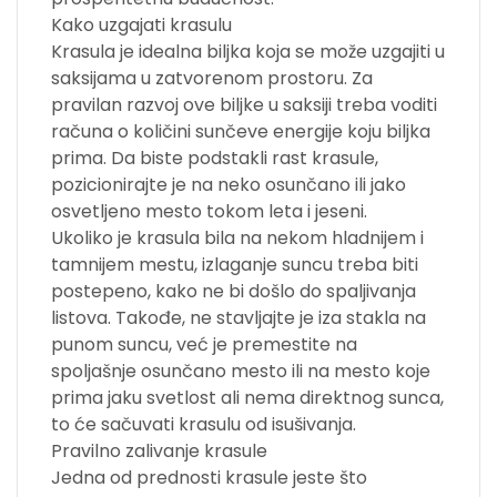
Kako uzgajati krasulu
Krasula je idealna biljka koja se može uzgajiti u
saksijama u zatvorenom prostoru. Za
pravilan razvoj ove biljke u saksiji treba voditi
računa o količini sunčeve energije koju biljka
prima. Da biste podstakli rast krasule,
pozicionirajte je na neko osunčano ili jako
osvetljeno mesto tokom leta i jeseni.
Ukoliko je krasula bila na nekom hladnijem i
tamnijem mestu, izlaganje suncu treba biti
postepeno, kako ne bi došlo do spaljivanja
listova. Takođe, ne stavljajte je iza stakla na
punom suncu, već je premestite na
spoljašnje osunčano mesto ili na mesto koje
prima jaku svetlost ali nema direktnog sunca,
to će sačuvati krasulu od isušivanja.
Pravilno zalivanje krasule
Jedna od prednosti krasule jeste što