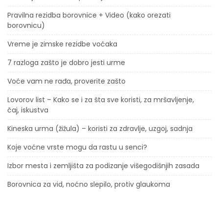
Pravilna rezidba borovnice + Video (kako orezati
borovnicu)
Vreme je zimske rezidbe voćaka
7 razloga zašto je dobro jesti urme
Voće vam ne rađa, proverite zašto
Lovorov list – Kako se i za šta sve koristi, za mršavljenje,
čaj, iskustva
Kineska urma (žižula) – koristi za zdravlje, uzgoj, sadnja
Koje voćne vrste mogu da rastu u senci?
Izbor mesta i zemljišta za podizanje višegodišnjih zasada
Borovnica za vid, noćno slepilo, protiv glaukoma