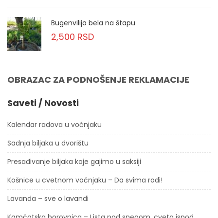
Bugenvilija bela na štapu
2,500
RSD
OBRAZAC ZA PODNOŠENJE REKLAMACIJE
Saveti / Novosti
Kalendar radova u voćnjaku
Sadnja biljaka u dvorištu
Presađivanje biljaka koje gajimo u saksiji
Košnice u cvetnom voćnjaku – Da svima rodi!
Lavanda – sve o lavandi
Kamčatska borovnica – Lista pod snegom, cveta ispod