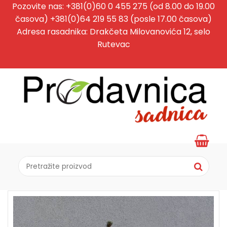
Pozovite nas: +381(0)60 0 455 275 (od 8.00 do 19.00
časova) +381(0)64 219 55 83 (posle 17.00 časova)
Adresa rasadnika: Drakčeta Milovanovića 12, selo
Rutevac