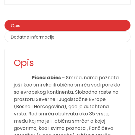
Opis
Dodatne informacije
Opis
Smrca
Picea abies
– Smrča, nama poznata
još i kao smreka ili obična
smrča
vodi poreklo
sa evropskog kontinenta. Slobodno raste na
prostoru Severne i Jugoistočne Evrope
(Bosna i Hercegovina), gde je autohtona
vrsta. Rod smrča obuhvata oko 35 vrsta,
među kojima je i „obična smrča“ o kojoj
govorimo, kao i svima poznata „Pančićeva