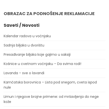
OBRAZAC ZA PODNOŠENJE REKLAMACIJE
Saveti / Novosti
Kalendar radova u voćnjaku
Sadnja biljaka u dvorištu
Presađivanje biljaka koje gajimo u saksiji
Košnice u cvetnom voćnjaku – Da svima rodi!
Lavanda – sve o lavandi
Kamčatska borovnica – Lista pod snegom, cveta ispod
nule
Limun i njegove brojne primene: od mršavljenja do nege
kože