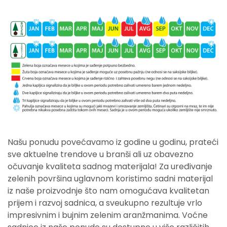
Našu ponudu povećavamo iz godine u godinu, prateći
sve aktuelne trendove u branši ali uz obavezno
očuvanje kvaliteta sadnog materijala! Za uređivanje
zelenih površina uglavnom koristimo sadni materijal
iz naše proizvodnje što nam omogućava kvalitetan
prijem i razvoj sadnica, a sveukupno rezultuje vrlo
impresivnim i bujnim zelenim aranžmanima. Voćne