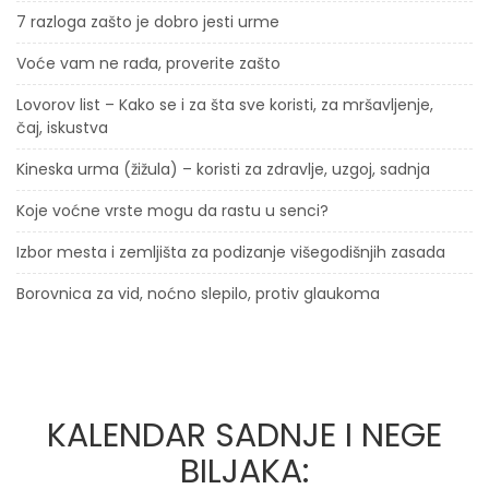
7 razloga zašto je dobro jesti urme
Voće vam ne rađa, proverite zašto
Lovorov list – Kako se i za šta sve koristi, za mršavljenje,
čaj, iskustva
Kineska urma (žižula) – koristi za zdravlje, uzgoj, sadnja
Koje voćne vrste mogu da rastu u senci?
Izbor mesta i zemljišta za podizanje višegodišnjih zasada
Borovnica za vid, noćno slepilo, protiv glaukoma
KALENDAR SADNJE I NEGE
BILJAKA: