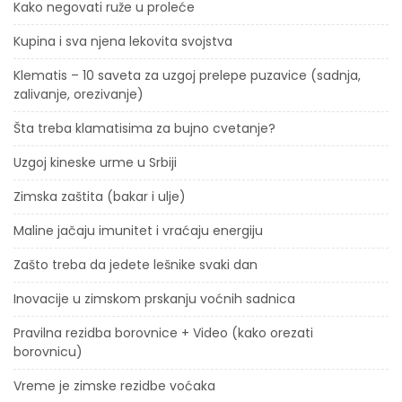
Kako negovati ruže u proleće
Kupina i sva njena lekovita svojstva
Klematis – 10 saveta za uzgoj prelepe puzavice (sadnja,
zalivanje, orezivanje)
Šta treba klamatisima za bujno cvetanje?
Uzgoj kineske urme u Srbiji
Zimska zaštita (bakar i ulje)
Maline jačaju imunitet i vraćaju energiju
Zašto treba da jedete lešnike svaki dan
Inovacije u zimskom prskanju voćnih sadnica
Pravilna rezidba borovnice + Video (kako orezati
borovnicu)
Vreme je zimske rezidbe voćaka