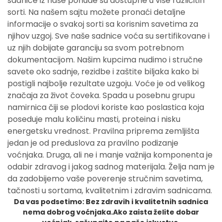
sadnice iz naše ponude su dostupne u više različitih
sorti. Na našem sajtu možete pronaći detaljne
informacije o svakoj sorti sa korisnim savetima za
njihov uzgoj. Sve naše sadnice voća su sertifikovane i
uz njih dobijate garanciju sa svom potrebnom
dokumentacijom. Našim kupcima nudimo i stručne
savete oko sadnje, rezidbe i zaštite biljaka kako bi
postigli najbolje rezultate uzgoju. Voće je od velikog
značaja za život čoveka. Spada u posebnu grupu
namirnica čiji se plodovi koriste kao poslastica koja
poseduje malu količinu masti, proteina i nisku
energetsku vrednost. Pravilna priprema zemljišta
jedan je od preduslova za pravilno podizanje
voćnjaka. Druga, ali ne i manje važnija komponenta je
odabir zdravog i jakog sadnog materijala. Želja nam je
da zadobijemo vaše poverenje stručnim savetima,
tačnosti u sortama, kvalitetnim i zdravim sadnicama.
Da vas podsetimo: Bez zdravih i kvalitetnih sadnica
nema dobrog voćnjaka.Ako zaista želite dobar