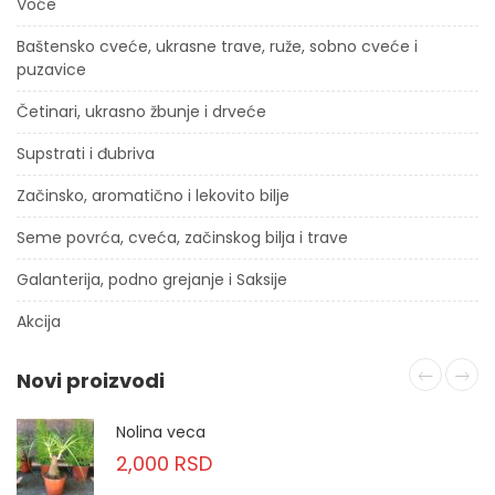
Voće
Baštensko cveće, ukrasne trave, ruže, sobno cveće i
puzavice
Četinari, ukrasno žbunje i drveće
Supstrati i đubriva
Začinsko, aromatično i lekovito bilje
Seme povrća, cveća, začinskog bilja i trave
Galanterija, podno grejanje i Saksije
Akcija
Novi proizvodi
Nolina veca
2,000
RSD