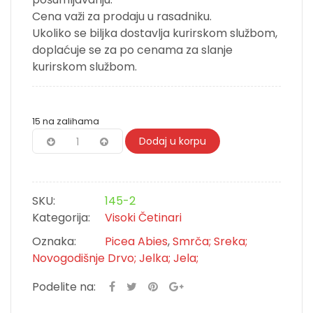
Cena važi za prodaju u rasadniku.
Ukoliko se biljka dostavlja kurirskom službom,
doplaćuje se za po
cenama za slanje
kurirskom službom
.
15 na zalihama
Dodaj u korpu
SKU:
145-2
Kategorija:
Visoki Četinari
Oznaka:
Picea Abies
,
Smrča; Sreka;
Novogodišnje Drvo; Jelka; Jela;
Podelite na: