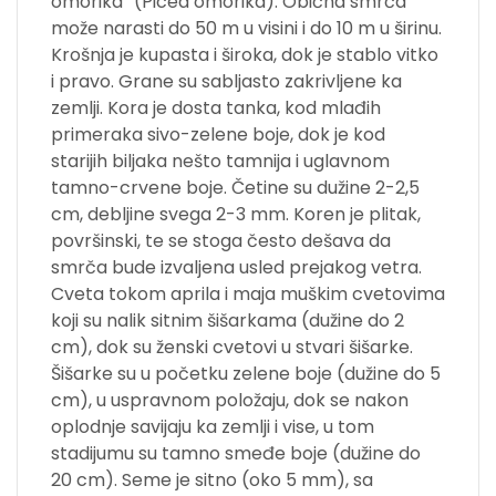
omorika“ (Picea omorika). Obična smrča
može narasti do 50 m u visini i do 10 m u širinu.
Krošnja je kupasta i široka, dok je stablo vitko
i pravo. Grane su sabljasto zakrivljene ka
zemlji. Kora je dosta tanka, kod mlađih
primeraka sivo-zelene boje, dok je kod
starijih biljaka nešto tamnija i uglavnom
tamno-crvene boje. Četine su dužine 2-2,5
cm, debljine svega 2-3 mm. Koren je plitak,
površinski, te se stoga često dešava da
smrča bude izvaljena usled prejakog vetra.
Cveta tokom aprila i maja muškim cvetovima
koji su nalik sitnim šišarkama (dužine do 2
cm), dok su ženski cvetovi u stvari šišarke.
Šišarke su u početku zelene boje (dužine do 5
cm), u uspravnom položaju, dok se nakon
oplodnje savijaju ka zemlji i vise, u tom
stadijumu su tamno smeđe boje (dužine do
20 cm). Seme je sitno (oko 5 mm), sa