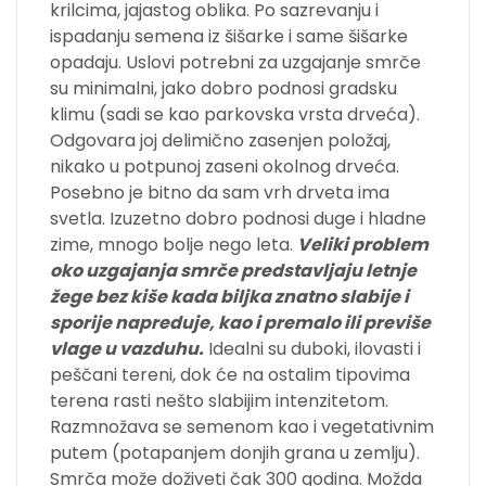
krilcima, jajastog oblika. Po sazrevanju i
ispadanju semena iz šišarke i same šišarke
opadaju. Uslovi potrebni za uzgajanje smrče
su minimalni, jako dobro podnosi gradsku
klimu (sadi se kao parkovska vrsta drveća).
Odgovara joj delimično zasenjen položaj,
nikako u potpunoj zaseni okolnog drveća.
Posebno je bitno da sam vrh drveta ima
svetla. Izuzetno dobro podnosi duge i hladne
zime, mnogo bolje nego leta.
Veliki problem
oko uzgajanja smrče predstavljaju letnje
žege bez kiše kada biljka znatno slabije i
sporije napreduje, kao i premalo ili previše
vlage u vazduhu.
Idealni su duboki, ilovasti i
peščani tereni, dok će na ostalim tipovima
terena rasti nešto slabijim intenzitetom.
Razmnožava se semenom kao i vegetativnim
putem (potapanjem donjih grana u zemlju).
Smrča može doživeti čak 300 godina. Možda