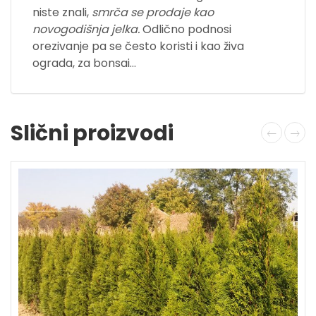
niste znali,
smrča se prodaje kao
novogodišnja jelka.
Odlično podnosi
orezivanje pa se često koristi i kao živa
ograda, za bonsai…
Slični proizvodi