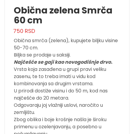
Obična zelena Smrča
60 cm
750
RSD
Obična smrča (zelena), kupujete biljku visine
50-70 cm.
Biljka se prodaje u saksiji.
Najčešće se gaji kao novogodišnje drvo.
Vrsta koja zasađena u grupi pravi veliku
zasenu, te to treba imati u vidu kod
kombinovanja sa drugim vrstama.
U prirodi dostiže visinu i do 50 m, kod nas
najčešće do 20 metara.
Odgovaraju joj vlažniji uslovi, naročito u
zemljištu.
Zbog oblika i boje krošnje našla je široku
primenu u ozelenjavanju, a posebno u
pošumljavanju.