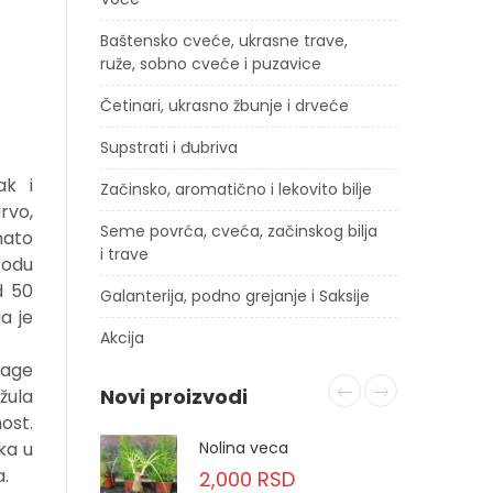
Baštensko cveće, ukrasne trave,
ruže, sobno cveće i puzavice
Četinari, ukrasno žbunje i drveće
Supstrati i đubriva
ak i
Začinsko, aromatično i lekovito bilje
rvo,
Seme povrća, cveća, začinskog bilja
nato
i trave
rodu
d 50
Galanterija, podno grejanje i Saksije
ja je
Akcija
lage
Novi proizvodi
žula
ost.
ka u
Nolina veca
a.
2,000
RSD