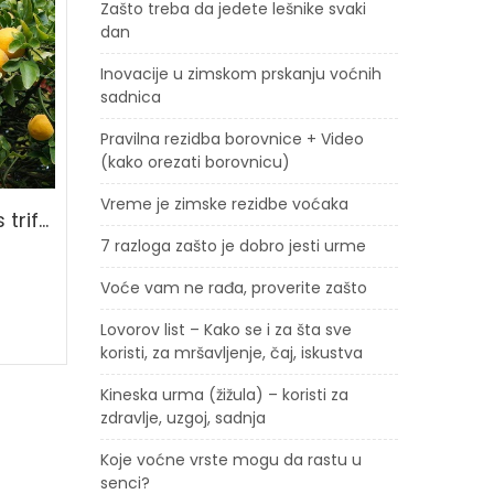
Zašto treba da jedete lešnike svaki
dan
Inovacije u zimskom prskanju voćnih
sadnica
Pravilna rezidba borovnice + Video
(kako orezati borovnicu)
Vreme je zimske rezidbe voćaka
Sibirski limun (Poncirus trifoliata)
Pistaci 2+1 sadnica
7 razloga zašto je dobro jesti urme
4,500
RSD
Voće vam ne rađa, proverite zašto
Dodaj u korpu
Lovorov list – Kako se i za šta sve
koristi, za mršavljenje, čaj, iskustva
Kineska urma (žižula) – koristi za
zdravlje, uzgoj, sadnja
Koje voćne vrste mogu da rastu u
senci?