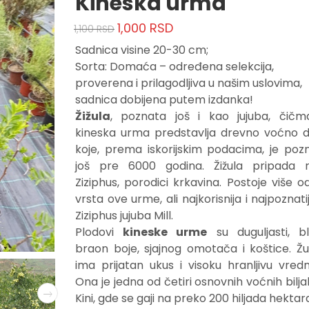
Kineska urma
1,000
RSD
1,100
RSD
Originalna
Trenutna
Sadnica visine 20-30 cm;
cena
cena
Sorta: Domaća – određena selekcija,
je
je:
proverena i prilagodljiva u našim uslovima,
bila:
1,000 RSD.
sadnica dobijena putem izdanka!
1,100 RSD.
Žižula
, poznata još i kao jujuba, čičm
kineska urma predstavlja drevno voćno d
koje, prema iskorijskim podacima, je poz
još pre 6000 godina. Žižula pripada 
Ziziphus, porodici krkavina. Postoje više o
vrsta ove urme, ali najkorisnija i najpoznati
Ziziphus jujuba Mill.
Plodovi
kineske urme
su duguljasti, b
braon boje, sjajnog omotača i koštice. Žu
ima prijatan ukus i visoku hranljivu vredn
Ona je jedna od četiri osnovnih voćnih bilja
Kini, gde se gaji na preko 200 hiljada hektar