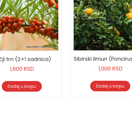
čji trn (2+1 sadnica)
1,000
RSD
1,600
RSD
Dodaj u korpu
Dodaj u korpu