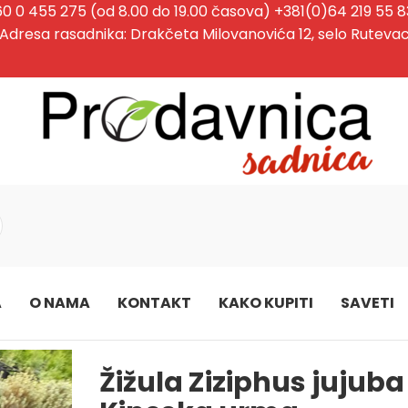
60 0 455 275 (od 8.00 do 19.00 časova) +381(0)64 219 55 8
Adresa rasadnika: Drakčeta Milovanovića 12, selo Ruteva
A
O NAMA
KONTAKT
KAKO KUPITI
SAVETI
Žižula Ziziphus jujuba