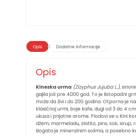
Opis
Dodatne informacije
Opis
Kineska urma
(Zizyphus Jujuba L.)
, sinoni
gajila još pre 4000 god. To je listopadni 
može da živi i do 200 godina. Otporna je na
klasičnoj urmi, boje kafe, dugi od 3 do 4 c
ukusa i prijatne arome. Plodovi se u Kini kor
džem, marmeladu, slatko, pire, sok, sirup, r
Bogata je mineralnim solima, a posebno ko