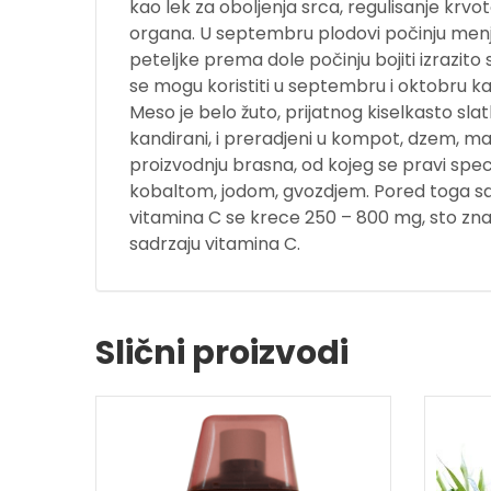
kao lek za oboljenja srca, regulisanje krvo
organa. U septembru plodovi počinju menja
peteljke prema dole počinju bojiti izrazi
se mogu koristiti u septembru i oktobru ka
Meso je belo žuto, prijatnog kiselkasto slat
kandirani, i preradjeni u kompot, dzem, marmel
proizvodnju brasna, od kojeg se pravi spec
kobaltom, jodom, gvozdjem. Pored toga sadr
vitamina C se krece 250 – 800 mg, sto zn
sadrzaju vitamina C.
Slični proizvodi