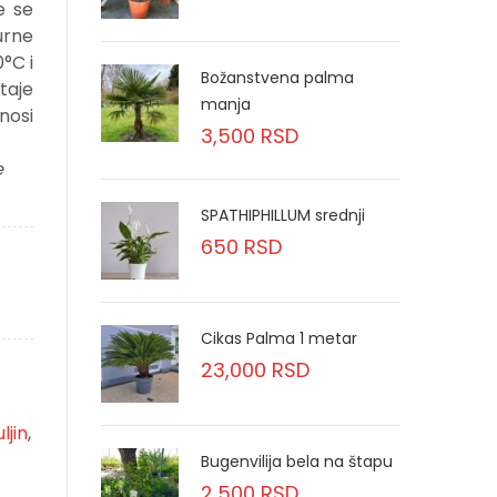
e se
rne
°C i
Božanstvena palma
taje
manja
nosi
3,500
RSD
e
SPATHIPHILLUM srednji
650
RSD
Cikas Palma 1 metar
23,000
RSD
ljin
,
Bugenvilija bela na štapu
2,500
RSD