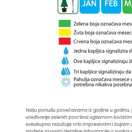
Našu ponudu povećavamo iz godine u godinu, p
uređivanje zelenih površina uglavnom koristim
sveukupno rezultuje vrlo impresivnim i bujnim
možete pronaći detaljne informacije o svakoj so