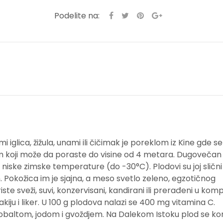
Podelite na:
mi iglica,
žižula
, unami ili čičimak je poreklom iz Kine gde se
grm koji može da poraste do visine od 4 metara. Dugovečan j
 niske zimske temperature (do -30°C). Plodovi su joj slični
m. Pokožica im je sjajna, a meso svetlo zeleno, egzotičnog
iste sveži, suvi, konzervisani, kandirani ili prerađeni u kom
akiju i liker. U 100 g plodova nalazi se 400 mg vitamina C.
baltom, jodom i gvoždjem. Na Dalekom Istoku plod se kori