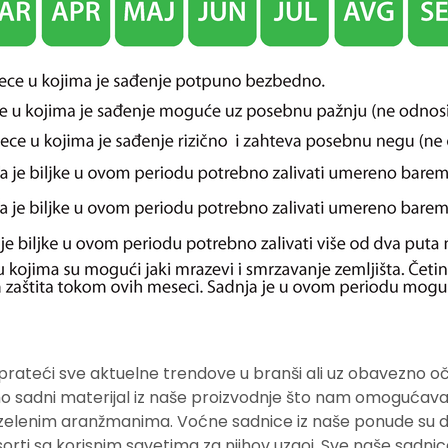
rateći sve aktuelne trendove u branši ali uz obavezno oč
o sadni materijal iz naše proizvodnje što nam omogućava k
 zelenim aranžmanima. Voćne sadnice iz naše ponude su dos
rti sa korisnim savetima za njihov uzgoj. Sve naše sadnice 