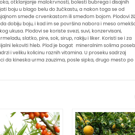
toka, otklanjanje malokrvnosti, bolesti bubrega i disajnih
ti boju u blago belu do žučkastu, a nakon toga se od
to sjajnom smeđe crvenkastom ili smeđom bojom. Plodovi ži
da dobiju boju, i kad im se površina nabora i meso omekša
kog ukusa. Plodovi se koriste svezi, suvi, konzervisani,
adu, slatko, pire, sok, sirup, rakiju i liker. Koristi se i za
ijalni lekoviti hleb. Plod je bogat mineralnim solima pose
zi i veliku kolicinu raznih vitamina. U proseku sadrzaj
aci da kineska urma zauzima, posle sipka, drugo mesto po