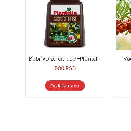
Đubrivo za citruse -Plantella 250 ml
Vu
500
RSD
Dodaj u korpu