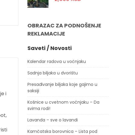
OBRAZAC ZA PODNOŠENJE
REKLAMACIJE
Saveti / Novosti
Kalendar radova u voćnjaku
Sadnja biljaka u dvorištu
Presađivanje biljaka koje gajimo u
saksiji
e i
Košnice u cvetnom voćnjaku – Da
svima rodi!
pot,
Lavanda – sve o lavandi
sti
Kamčatska borovnica – Lista pod