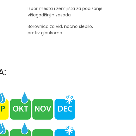
Izbor mesta i zemljišta za podizanje
višegodišnjih zasada
Borovnica za vid, noćno slepilo,
protiv glaukoma
A: