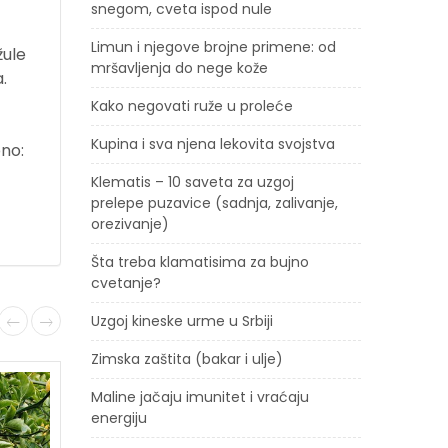
snegom, cveta ispod nule
Limun i njegove brojne primene: od
žule
mršavljenja do nege kože
.
Kako negovati ruže u proleće
Kupina i sva njena lekovita svojstva
bno:
Klematis – 10 saveta za uzgoj
prelepe puzavice (sadnja, zalivanje,
orezivanje)
Šta treba klamatisima za bujno
cvetanje?
Uzgoj kineske urme u Srbiji
Zimska zaštita (bakar i ulje)
Maline jačaju imunitet i vraćaju
energiju