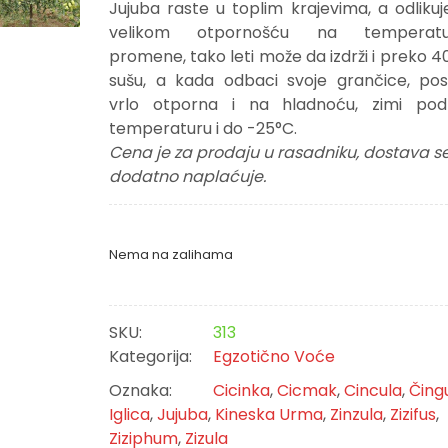
Jujuba raste u toplim krajevima, a odlikuj
velikom otpornošću na temperatu
promene, tako leti može da izdrži i preko 40
sušu, a kada odbaci svoje grančice, pos
vrlo otporna i na hladnoću, zimi pod
temperaturu i do -25°C.
Cena je za prodaju u rasadniku, dostava s
dodatno naplaćuje.
Nema na zalihama
SKU:
313
Kategorija:
Egzotično Voće
Oznaka:
Cicinka
,
Cicmak
,
Cincula
,
Čingu
Iglica
,
Jujuba
,
Kineska Urma
,
Zinzula
,
Zizifus
,
Ziziphum
,
Zizula